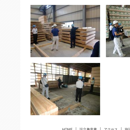
HOME
|
設立趣意書
|
アクセス
|
協