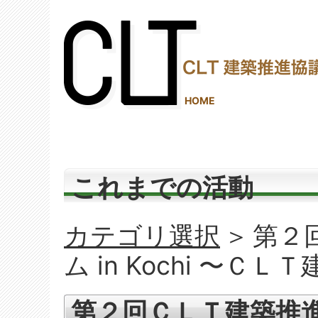
(2,287,985 - 586 - 1,206)
HOME
これまでの活動
カテゴリ選択
＞
第２
ム in Kochi 〜Ｃ
第２回ＣＬＴ建築推進フォ