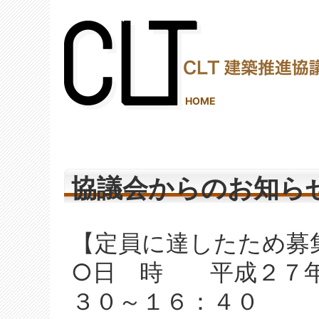
(2,289,700 - 1,151 - 1,150)
HOME
協議会からのお知ら
【定員に達したため募
○日 時 平成２７年
３０～１６：４０