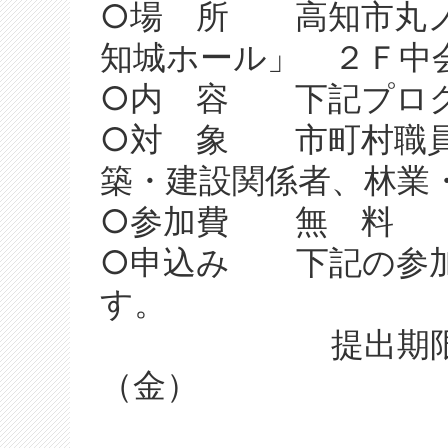
○場 所 高知市丸ノ
知城ホール」 ２Ｆ中
○内 容 下記プロ
○対 象 市町村職員
築・建設関係者、林業
○参加費 無 料
○申込み 下記の参加
す。
提出期限：平成
（金）