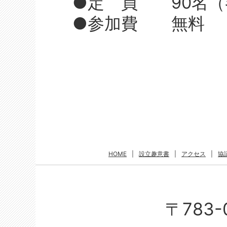
●定 員 90名（各
●参加費 無料
HOME
|
設立趣意書
|
アクセス
|
協
〒783-