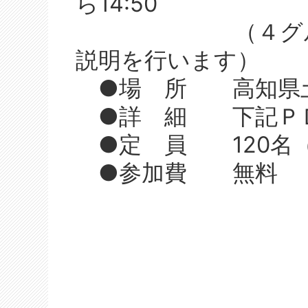
ら14:50
（４グループに
説明を行います）
●場 所 高知県土
●詳 細 下記ＰＤ
●定 員 120名（
●参加費 無料