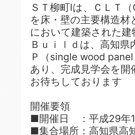
ＳＴ柳町Ⅰは、ＣＬＴ（Cros
を床・壁の主要構造材
において建築された建
Ｂｕｉｌｄは、高知県
Ｐ（single wood 
あり、完成見学会を開
お待ちしております
開催要領
■開催日 ：平成29年
■集合場所：高知県高