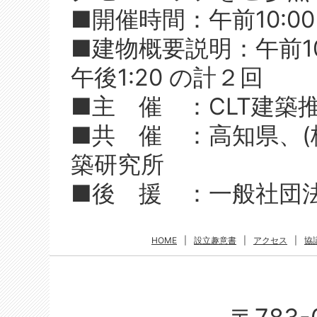
■開催時間：午前10:00
■建物概要説明：午前10:0
午後1:20 の計２回
■主 催 ：CLT建築
■共 催 ：高知県、(
築研究所
■後 援 ：一般社団法
HOME
|
設立趣意書
|
アクセス
|
協