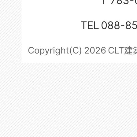
〒783-
TEL
088-8
Copyright(C)
2026
CLT