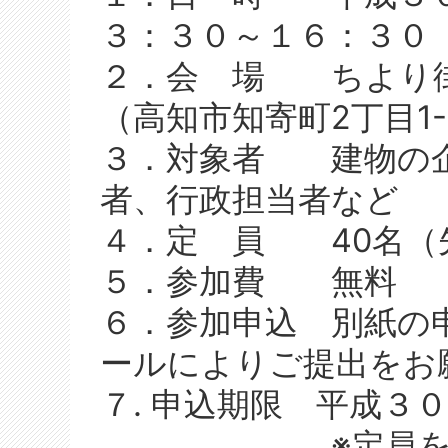
３：３０～１６：３０
２．会 場 ちより街
（高知市知寄町2丁目1-
３．対象者 建物の企
者、行政担当者など
４．定 員 40名（
５．参加費 無料
６．参加申込 別紙の
ールによりご提出をお
７. 申込期限 平成３
※定員を超えま