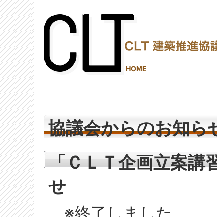
(2,289,787 - 1,238 - 1,150)
HOME
協議会からのお知ら
「ＣＬＴ企画立案講習
せ
※終了しました