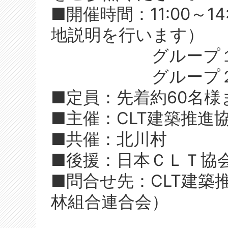
■開催時間：11:00～
地説明を行います）
グループ１：11:0
グループ２：13:
■定員：先着約60名様
■主催：CLT建築推進
■共催：北川村
■後援：日本ＣＬＴ協
■問合せ先：CLT建築
林組合連合会）