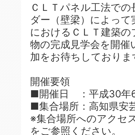
ＣＬＴパネル工法での
ダー（壁梁）によって
におけるＣＬＴ建築の
物の完成見学会を開催
加をお待ちしておりま
開催要領
■開催日 ：平成30年
■集合場所：高知県安
※集合場所へのアクセ
をご参照ください。