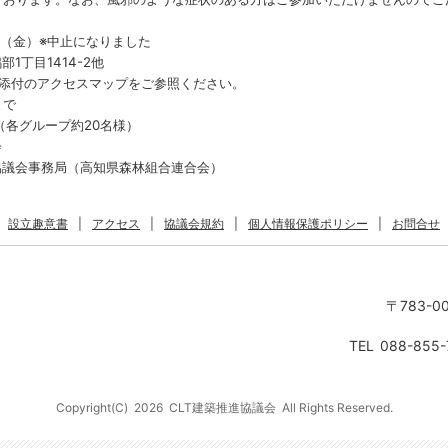
日（金）※中止になりました
1丁目1414-2他
、添付のアクセスマップをご参照ください。
まで
（各グループ約20名様）
会
協議会事務局（高知県森林組合連合会）
設立趣意書
|
アクセス
|
協議会規約
|
個人情報保護ポリシー
|
お問合せ
〒783-0
TEL
088-855-
Copyright(C)
2026
CLT建築推進協議会
All Rights Reserved.