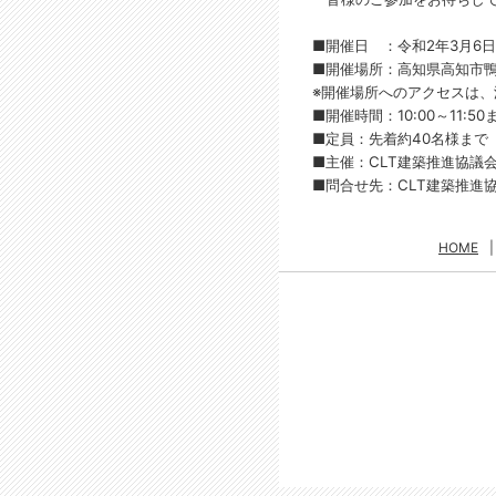
■開催日 ：令和2年3月6
■開催場所：高知県高知市鴨部
※開催場所へのアクセスは
■開催時間：10:00～11:50
■定員：先着約40名様まで
■主催：CLT建築推進協議
■問合せ先：CLT建築推進
HOME
|