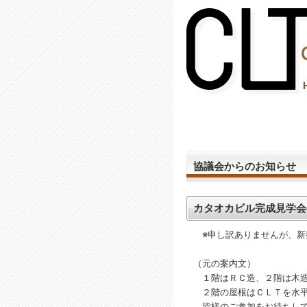
(2,288,604 - 55 - 1,150)
協議会からのお知らせ
カタオカビル完成見学会
※申し訳ありませんが、新
（元の案内文）
１階はＲＣ造、２階は木造
２階の屋根はＣＬＴを水平
皆様のご参加をお待ちして