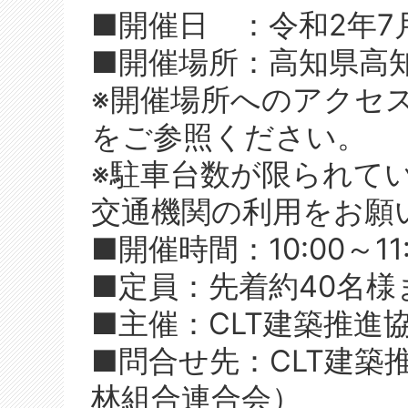
■開催日 ：令和2年7
■開催場所：高知県高知
※開催場所へのアクセ
をご参照ください。
※駐車台数が限られて
交通機関の利用をお願
■開催時間：10:00～11
■定員：先着約40名様
■主催：CLT建築推進
■問合せ先：CLT建築
林組合連合会）