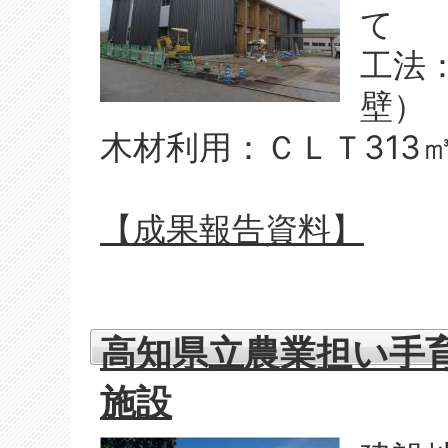
て
工法
壁）
木材利用：ＣＬＴ313
【成果報告資料】
高知県立農業担い手
施設