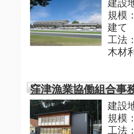
建設
規模
建て
工法
木材
窪津漁業協働組合事
建設
規模
工法