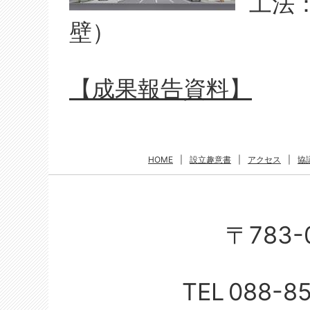
工法
壁）
【成果報告資料】
HOME
|
設立趣意書
|
アクセス
|
協
〒783-
TEL
088-8