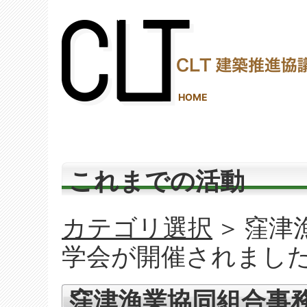
(2,289,256 - 707 - 1,150)
HOME
これまでの活動
カテゴリ選択
＞
窪津
学会が開催されまし
窪津漁業協同組合事