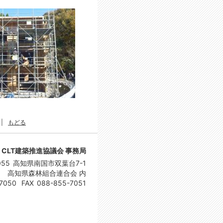
|
もどる
CLT建築推進協議会 事務局
055
高知県南国市双葉台7-1
高知県森林組合連合会 内
7050
FAX
088-855-7051