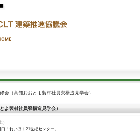
HOME
修会（高知おおとよ製材社員寮構造見学会）
とよ製材社員寮構造見学会）
土）
口「れいほく21世紀センター」