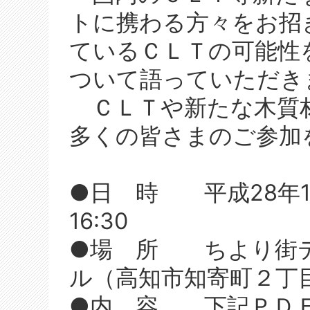
トに携わる方々をお招
ているＣＬＴの可能性
ついて語っていただき
ＣＬＴや新たな木質
多くの皆さまのご参加
●日 時 平成28年1月
16:30
●場 所 ちより街
ル（高知市知寄町２丁
●内 容 下記ＰＤ