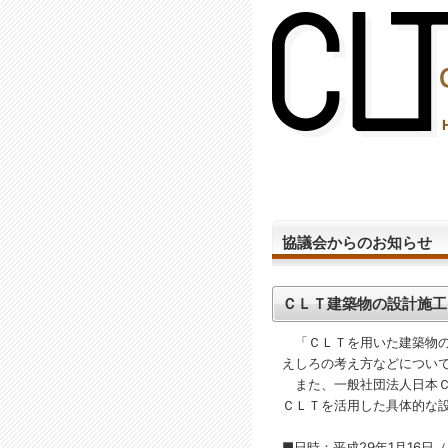
(2,287,997 - 598 - 1,206)
協議会からのお知らせ
ＣＬＴ建築物の設計施工マ
「ＣＬＴを用いた建築物の
えしろの考え方などについ
また、一般社団法人日本Ｃ
ＣＬＴを活用した具体的な
■日時：平成29年1月16日（月）