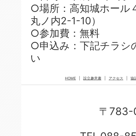
○場所：高知城ホール
丸ノ内2-1-10）
○参加費：無料
○申込み：下記チラシ
い
HOME
|
設立趣意書
|
アクセス
|
協
〒783-