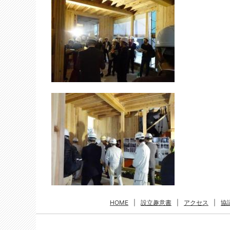
HOME
|
設立趣意書
|
アクセス
|
協