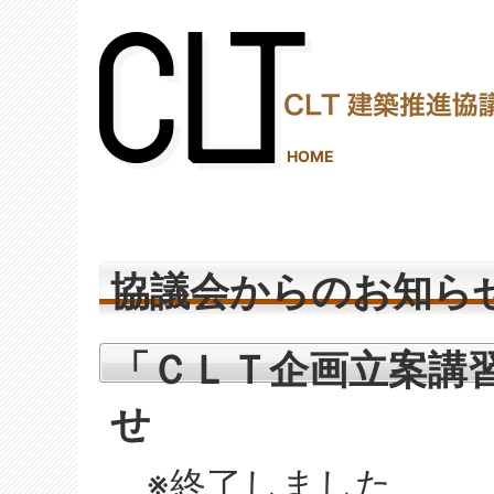
(2,287,988 - 589 - 1,206)
HOME
協議会からのお知ら
「ＣＬＴ企画立案講習
せ
※終了しました