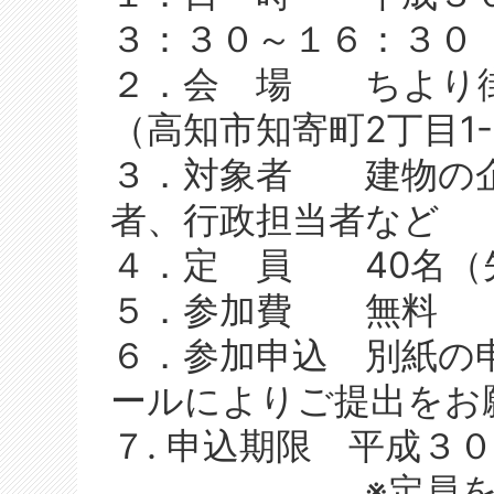
３：３０～１６：３０
２．会 場 ちより街
（高知市知寄町2丁目1-
３．対象者 建物の企
者、行政担当者など
４．定 員 40名（
５．参加費 無料
６．参加申込 別紙の
ールによりご提出をお
７. 申込期限 平成３
※定員を超えま