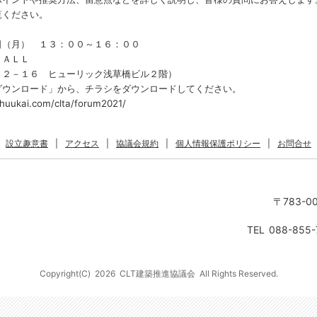
覧ください。
日（月） １３：００～１６：００
ＨＡＬＬ
２２－１６ ヒューリック浅草橋ビル２階）
ダウンロード」から、チラシをダウンロードしてください。
ukai.com/clta/forum2021/
設立趣意書
|
アクセス
|
協議会規約
|
個人情報保護ポリシー
|
お問合せ
〒783-0
TEL
088-855-
Copyright(C)
2026
CLT建築推進協議会
All Rights Reserved.