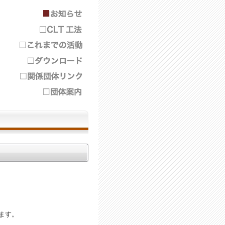
ます。
。