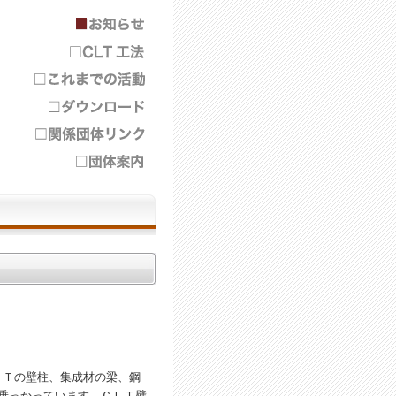
ＬＴの壁柱、集成材の梁、鋼
乗っかっています。ＣＬＴ壁