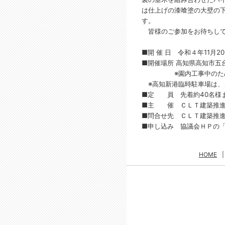
は仕上げの漆喰塗の大壁の
す。
皆様のご参加をお待ちして
■開 催 日 令和４年11月2
■開催場所 高知県高知市五
※園内工事中のため、
※高知新港臨時駐車場は、
■定 員 先着約40名様ま
■主 催 ＣＬＴ建築推進
■問合せ先 ＣＬＴ建築推
■申し込み 協議会ＨＰの
HOME
|