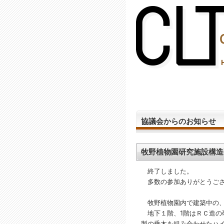
(2,287,537 - 138 - 1,206)
協議会からのお知らせ
牧野植物園研究施設構造
終了しました。
多数の参加ありがとうござ
牧野植物園内で建築中の、
地下１階、1階はＲＣ造の
製の垂木を組み合わせたハ