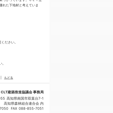
優れた下地材と考えていま
照ください。
い。
|
もどる
CLT建築推進協議会 事務局
055
高知県南国市双葉台7-1
高知県森林組合連合会 内
7050
FAX
088-855-7051