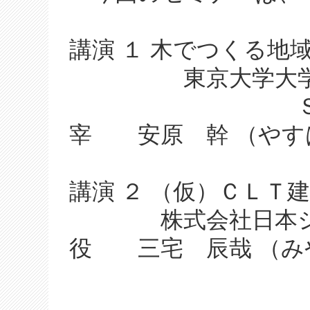
講演 １ 木でつくる地
東京大学大学院工
ＳＡＬＨＡ
宰 安原 幹 （やす
講演 ２ （仮）ＣＬ
株式会社日本シス
役 三宅 辰哉 （み