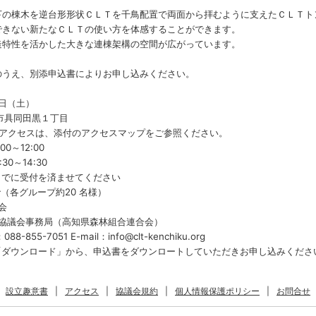
の棟木を逆台形形状ＣＬＴを千鳥配置で両面から拝むように支えたＣＬＴト
できない新たなＣＬＴの使い方を体感することができます。
特性を活かした大きな連棟架構の空間が広がっています。
うえ、別添申込書によりお申し込みください。
 日（土）
市具同田黒１丁目
スは、添付のアクセスマップをご参照ください。
0～12:00
14:30
受付を済ませてください
で（各グループ約20 名様）
会
推進協議会事務局（高知県森林組合連合会）
88-855-7051 E-mail：info@clt-kenchiku.org
「ダウンロード」から、申込書をダウンロートしていただきお申し込みくださ
設立趣意書
|
アクセス
|
協議会規約
|
個人情報保護ポリシー
|
お問合せ