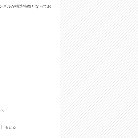
ンネルが構造特徴となってお
い。
|
もどる