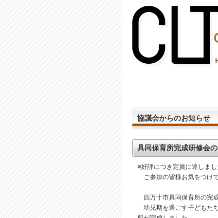
(2,289,009 - 460 - 1,150)
協議会からのお知らせ
具同保育所完成研修会の
※好評につき定員に達しま
ご参加の皆様お気をつけてお越し
四万十市具同保育所の完成
幼児期を過ごす子どもたち
所が完成しました。