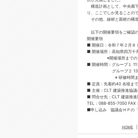
構造計画として、中央廊下
り、ここでしか見ることの
その他、線材と面材の構造
以下の開催要領をご確認の
開催要領
■ 開催日：令和７年２月８
■ 開催場所：高知県四万十
※開催場所までのアクセ
■ 開催時間：グループ１ 11:0
グループ２ 13:30～
※ 研修時間までに
■ 定員：先着約40 名様ま
■ 主催：CLT 建築推進協議
■ 問合せ先：CLT 建築
TEL：088-855-7050 FAX：0
■申し込み 協議会ＨＰの
HOME
|