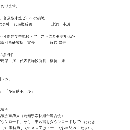
おります。
ク」普及型木造ビルへの挑戦
会社 代表取締役 北添 幸誠
法 ～４階建て中規模オフィス～普及モデルほか
研究所 室長 篠原 昌寿
Ｔの多様性
 代表取締役所長 横畠 康
日（木）
階 「多目的ホール」
協議会
協議会事務局（高知県森林組合連合会）
ダウンロード」から、申込書をダウンロードしていただき
事務局までＦＡＸ又はメールでお申込みください。