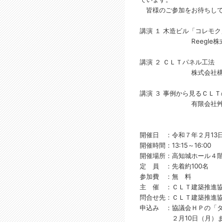
皆様のご参加をお待ちして
講演 １ 木造ビル「コレモ
Reegle株式
講演 ２ ＣＬＴパネル工
株式会社構造計画
講演 ３ 事例から見るＣＬ
有限会社艸建築工房
開催日 ：令和７年２月13
開催時間：13:15～16:00
開催場所：高知城ホール４
定 員 ：先着約100名
参加費 ：無 料
主 催 ：ＣＬＴ建築推進
問合せ先：ＣＬＴ建築推進
申込み ：協議会ＨＰの「
２月10日（月）までに