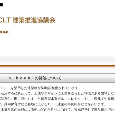
HOME
ム ｉｎ Ｋｏｃｈｉの開催について
ＣＬＴを活用した建築物が53施設整備されています。
活用するにあたって、工法やデザインに工夫を凝らした特徴のある建物とな
知市仁井田に誕生しました普及型木造ビル「コレモク」や、４階建て中規模
や、具同保育所など各地に広がるＣＬＴ建築の事例紹介などを行います。
木材産業の振興による中山間の活性化に向けて、官民連携して取り組んでい